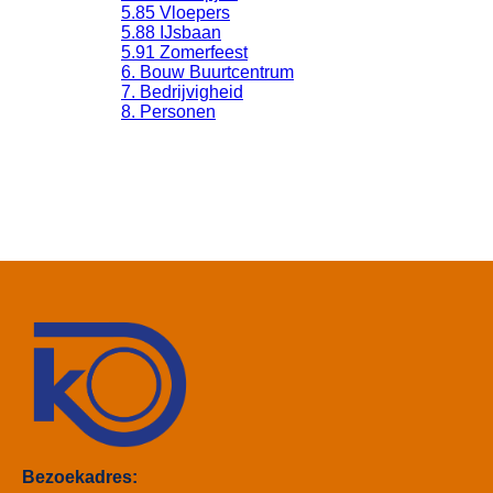
5.85 Vloepers
5.88 IJsbaan
5.91 Zomerfeest
6. Bouw Buurtcentrum
7. Bedrijvigheid
8. Personen
Bezoekadres: