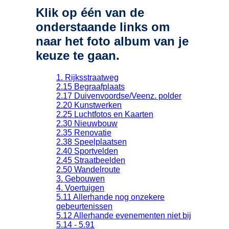
Klik op één van de
onderstaande links om
naar het foto album van je
keuze te gaan.
1. Rijksstraatweg
2.15 Begraafplaats
2.17 Duivenvoordse/Veenz. polder
2.20 Kunstwerken
2.25 Luchtfotos en Kaarten
2.30 Nieuwbouw
2.35 Renovatie
2.38 Speelplaatsen
2.40 Sportvelden
2.45 Straatbeelden
2.50 Wandelroute
3. Gebouwen
4. Voertuigen
5.11 Allerhande nog onzekere
gebeurtenissen
5.12 Allerhande evenementen niet bij
5.14 - 5.91