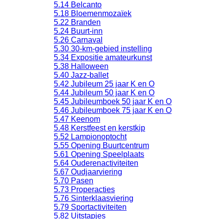
5.14 Belcanto
5.18 Bloemenmozaïek
5.22 Branden
5.24 Buurt-inn
5.26 Carnaval
5.30 30-km-gebied instelling
5.34 Expositie amateurkunst
5.38 Halloween
5.40 Jazz-ballet
5.42 Jubileum 25 jaar K en O
5.44 Jubileum 50 jaar K en O
5.45 Jubileumboek 50 jaar K en O
5.46 Jubileumboek 75 jaar K en O
5.47 Keenom
5.48 Kerstfeest en kerstkip
5.52 Lampionoptocht
5.55 Opening Buurtcentrum
5.61 Opening Speelplaats
5.64 Ouderenactiviteiten
5.67 Oudjaarviering
5.70 Pasen
5.73 Properacties
5.76 Sinterklaasviering
5.79 Sportactiviteiten
5.82 Uitstapjes