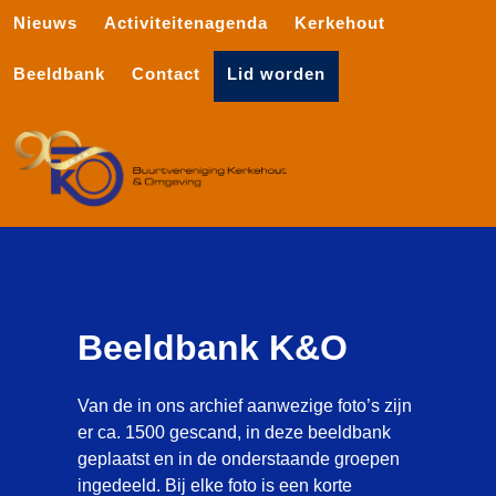
Nieuws
Activiteitenagenda
Kerkehout
Beeldbank
Contact
Lid worden
Beeldbank K&O
Van de in ons archief aanwezige foto’s zijn
er ca. 1500 gescand, in deze beeldbank
geplaatst en in de onderstaande groepen
ingedeeld. Bij elke foto is een korte