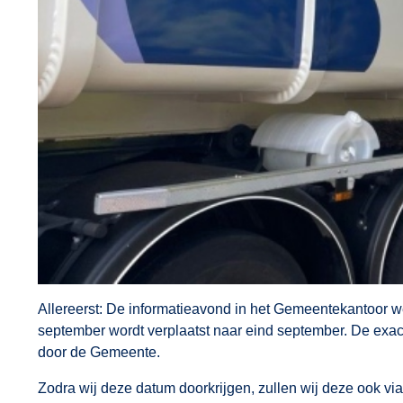
Allereerst: De informatieavond in het Gemeentekantoor 
september wordt verplaatst naar eind september. De exa
door de Gemeente.
Zodra wij deze datum doorkrijgen, zullen wij deze ook v