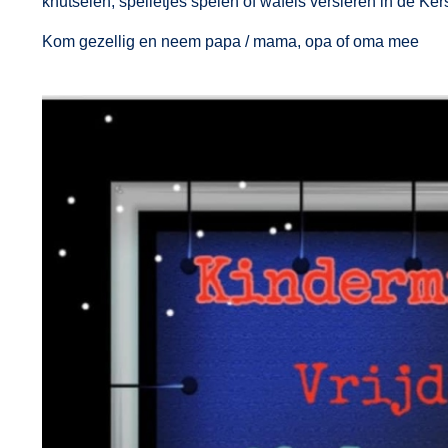
knutselen, spelletjes spelen of wafels versieren in de Ker
Kom gezellig en neem papa / mama, opa of oma mee